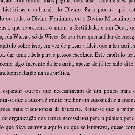
cação, com muitas mais páginas dedicadas a divindades, pa
 históricas e culturais do Divino. Para piorar, após es
ndo ou todas o Divino Feminino, ou o Divino Masculino, 
eusa, que representa o amor, a fertilidade, e um Deus, q
a da Wicca e só da Wicca. Se a autora queria falar de energ
pítulo sobre isso, em vez de passar a ideia que a bruxaria 
s dar uma tabela para a pessoa escolher. Este capítulo aca
 como algo inerente da bruxaria, apesar de já ter sido dito
incluem religião na sua prática.
ra expandir outros que necessitavam de um pouco mais 
 Nota-se que a autora é muito melhor em autoajuda e a ensin
emas mais tradicionais da bruxaria. Sente-se que a própr
a de organização dos temas necessários para o público para
são que Skye escrevia aquilo de que se lembrava, quase co