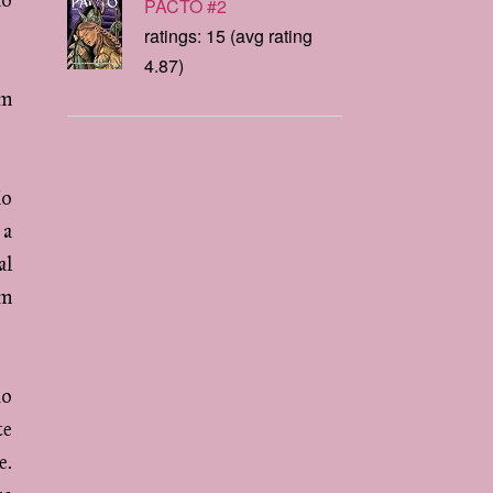
ão
PACTO #2
ratings: 15 (avg rating
4.87)
em
ão
 a
al
em
no
te
e.