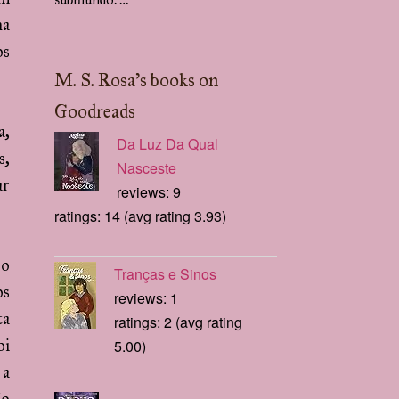
na
os
M. S. Rosa's books on
Goodreads
a,
Da Luz Da Qual
s,
Nasceste
ar
reviews: 9
ratings: 14 (avg rating 3.93)
 o
Tranças e Sinos
os
reviews: 1
ta
ratings: 2 (avg rating
5.00)
oi
 a