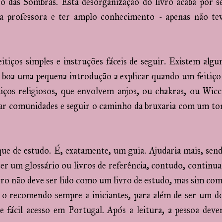
 das Sombras. Esta desorganização do livro acaba por s
a professora e ter amplo conhecimento - apenas não te
itiços simples e instruções fáceis de seguir. Existem algu
ia boa uma pequena introdução a explicar quando um feitiço
tiços religiosos, que envolvem anjos, ou chakras, ou Wicc
r comunidades e seguir o caminho da bruxaria com um t
que de estudo. É, exatamente, um guia. Ajudaria mais, sen
ter um glossário ou livros de referência, contudo, continua
vro não deve ser lido como um livro de estudo, mas sim co
 o recomendo sempre a iniciantes, para além de ser um d
e fácil acesso em Portugal. Após a leitura, a pessoa deve