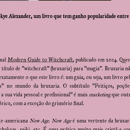
kye Alexander, um livro que tem ganho popularidade entre
inal
Modern Guide to Witchcraft
, publicado em 2014. Que
título de "witchcraft" (bruxaria) para "magia". Bruxaria n
exatamente o que este livro é: um guia, ou seja, um livro pe
" no mundo da bruxaria. O subtítulo "Feitiços, poçõe
 a sua vida pessoal e profissional" é mais
marketing
que out
eórico, com a exceção do grimório final.
rte-americana
New Age
.
New Age
é uma vertente da bruxar
 chakras, reiki, etc. É uma prática muito mais cristã e c