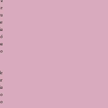
ra
te
ou
ue
ia
só
ba
 o
de
ar
ia
 o
mo