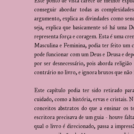
Este ponto de vista carece de melhor expli
conseguir abordar todas as complexidades
argumento, explica as divindades como se
seja, explica que basicamente só há uma D
representa força e coragem. Esta é uma crenç
Masculina e Feminina, podia ter feito um ca
pode funcionar com um Deus e Deusa e depoi
por ser desnecessário, pois aborda religião
contrário no livro, e ignora bruxos que não 
Este capítulo podia ter sido retirado pa
cuidado, como a história, ervas e cristais.
conceitos abstratos do que a ensinar os t
escritora precisava de um guia - houve falt
qual o livro é direcionado, passa a impres