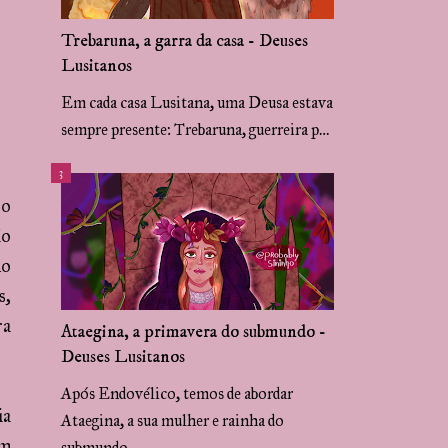
Trebaruna, a garra da casa - Deuses
Lusitanos
Em cada casa Lusitana, uma Deusa estava
sempre presente: Trebaruna, guerreira p…
ro
ão
lo
s,
ra
Ataegina, a primavera do submundo -
Deuses Lusitanos
Após Endovélico, temos de abordar
ia
Ataegina, a sua mulher e rainha do
om
submundo. …