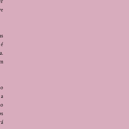
er
ve
ns
 é
a.
om
do
 a
mo
os
rá