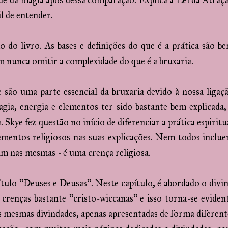
ade da magia após dessa comparação. Explica a Lei da Atraç
il de entender.
o do livro. As bases e definições do que é a prática são b
em nunca omitir a complexidade do que é a bruxaria.
são uma parte essencial da bruxaria devido à nossa ligaç
ia, energia e elementos ter sido bastante bem explicada,
. Skye fez questão no início de diferenciar a prática espiritu
elementos religiosos nas suas explicações. Nem todos inclu
am nas mesmas - é uma crença religiosa.
ulo "Deuses e Deusas". Neste capítulo, é abordado o divi
crenças bastante "cristo-wiccanas" e isso torna-se eviden
s mesmas divindades, apenas apresentadas de forma diferent