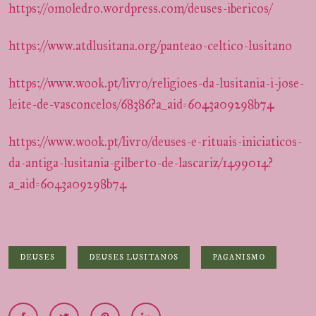
https://omoledro.wordpress.com/deuses-ibericos/
https://www.atdlusitana.org/panteao-celtico-lusitano
https://www.wook.pt/livro/religioes-da-lusitania-i-jose-
leite-de-vasconcelos/68386?a_aid=6043a09298b74
https://www.wook.pt/livro/deuses-e-rituais-iniciaticos-
da-antiga-lusitania-gilberto-de-lascariz/1499014?
a_aid=6043a09298b74
DEUSES
DEUSES LUSITANOS
PAGANISMO