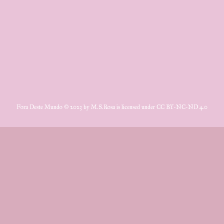
Fora Deste Mundo © 2023 by M.S.Rosa is licensed under CC BY-NC-ND 4.0