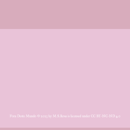
Fora Deste Mundo © 2023 by M.S.Rosa is licensed under CC BY-NC-ND 4.0