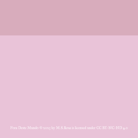
Fora Deste Mundo © 2023 by M.S.Rosa is licensed under CC BY-NC-ND 4.0